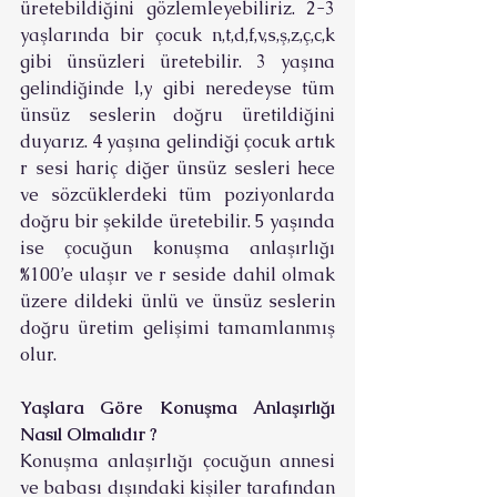
üretebildiğini gözlemleyebiliriz. 2-3 
yaşlarında bir çocuk n,t,d,f,v,s,ş,z,ç,c,k 
gibi ünsüzleri üretebilir. 3 yaşına 
gelindiğinde l,y gibi neredeyse tüm 
ünsüz seslerin doğru üretildiğini 
duyarız. 4 yaşına gelindiği çocuk artık 
r sesi hariç diğer ünsüz sesleri hece 
ve sözcüklerdeki tüm poziyonlarda 
doğru bir şekilde üretebilir. 5 yaşında 
ise çocuğun konuşma anlaşırlığı 
%100’e ulaşır ve r seside dahil olmak 
üzere dildeki ünlü ve ünsüz seslerin 
doğru üretim gelişimi tamamlanmış 
olur.
Yaşlara Göre Konuşma Anlaşırlığı 
Nasıl Olmalıdır ?
Konuşma anlaşırlığı çocuğun annesi 
ve babası dışındaki kişiler tarafından 