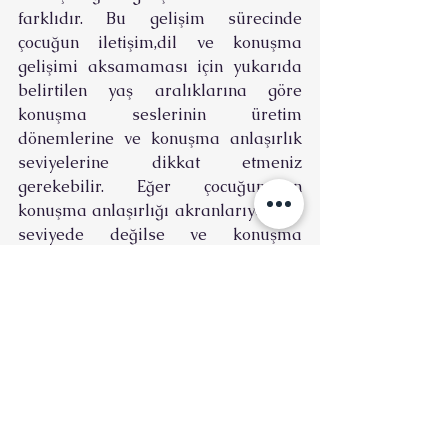
farklıdır. Bu gelişim sürecinde 
çocuğun iletişim,dil ve konuşma 
gelişimi aksamaması için yukarıda 
belirtilen yaş aralıklarına göre 
konuşma seslerinin üretim 
dönemlerine ve konuşma anlaşırlık 
seviyelerine dikkat etmeniz 
gerekebilir. Eğer çocuğunuzun 
konuşma anlaşırlığı akranlarıya aynı 
seviyede değilse ve konuşma 
seslerinin üretimi yaşına uygun 
değilse bir dil ve konuşma 
terapistinden yardım almanız iyi 
olacaktır.
Sena KURTULMUŞ
Dil ve Konuşma Terapisti
sena kurtulmuş
dil ve konuşma terapisti