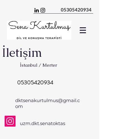
05305420934
İletişim
İstanbul / Merter
05305420934
dktsenakurtulmus@gmail.c
om
uzm.dkt.senatoktas