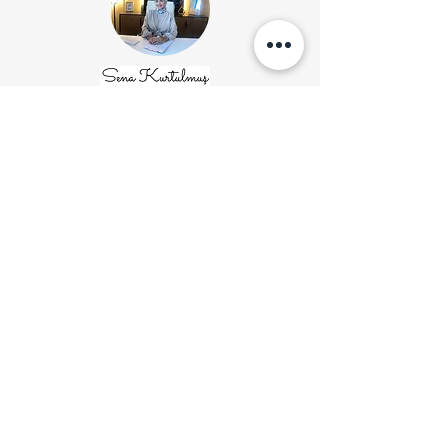
İletişim
Tel:
0850 474 2563
E-posta: sena@senakurtulmus.com
Merter/ İstanbul
Randevusuz danışan kabul
edilmemektedir.
Randevu ve bilgi
için arayınız.
©2020, Dil ve Konuşma Terapisti
Sena Kurtulmuş.