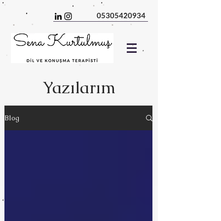
05305420934
Yazılarım
Blog