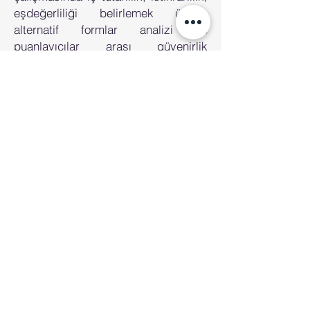
eşdeğerliliği belirlemek üzere,
alternatif formlar analizi ve
puanlayıcılar arası güvenirlik
analizleri yapılmıştır. Geçerlik
çalışması için, içerik geçerliliği, ölçüt
geçerliliği, yapı geçerliği analizleri
yapılmıştır. Sonuç olarak TEDİL,
yüksek derecede geçerli, güvenilir
ve 1627 katılımcı ve yüksek temsil
ediciliği olan bir grup ile normları
saptanmış, ayırt edici olduğu ortaya
koyulmuş bir ölçme aracıdır.
Türkiye'de sadece TEDİL eğitimini
almış ve TEDİL sertifikasına sahip dil
ve konuşma terapistleri tarafından
uygulanmaktadır.