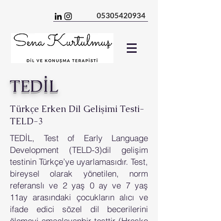
05305420934
TEDİL
Türkçe Erken Dil Gelişimi Testi-
TELD-3
TEDİL, Test of Early Language
Development (TELD-3)dil gelişim
testinin Türkçe’ye uyarlamasıdır. Test,
bireysel olarak yönetilen, norm
referanslı ve 2 yaş 0 ay ve 7 yaş
11ay arasındaki çocukların alıcı ve
ifade edici sözel dil becerilerini
ölçmeyi amaçlayanbir testtir (Hresko