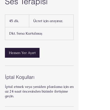
Ses Terapisi
Ücret
için
45 dk.
4
Ücret için arayınız.
arayınız.
5
d
Dkt. Sena Kurtulmuş
k
.
Hemen Yer Ayırt
İptal Koşulları
İptal etmek veya yeniden planlama için en
az 24 saat öncesinden bizimle iletişime
geçin.